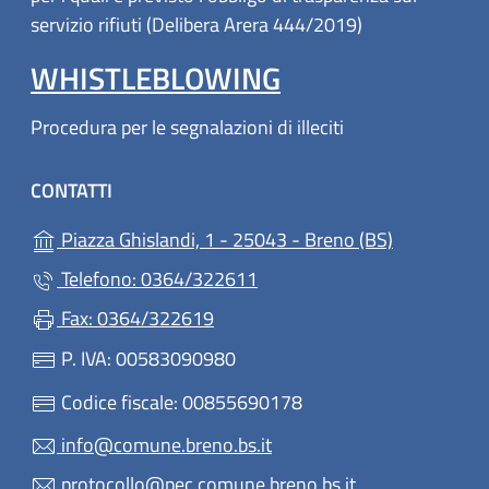
servizio rifiuti (Delibera Arera 444/2019)
WHISTLEBLOWING
Procedura per le segnalazioni di illeciti
CONTATTI
(apre in un'
Piazza Ghislandi, 1 - 25043 - Breno (BS)
Telefono: 0364/322611
Fax: 0364/322619
P. IVA: 00583090980
Codice fiscale: 00855690178
info@comune.breno.bs.it
protocollo@pec.comune.breno.bs.it