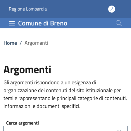
Argomenti | Comune di 
Vai al contenuto principale
(apre in un'altra scheda).
Regione Lombardia
Comune di Breno
Home
/
Argomenti
Argomenti
Gli argomenti rispondono a un'esigenza di
organizzazione dei contenuti del sito istituzionale per
temi e rappresentano le principali categorie di contenuti,
informazioni e documenti specifici.
Cerca argomenti