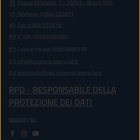
(apre in un'
Piazza Ghislandi, 1 - 25043 - Breno (BS)
Telefono: 0364/322611
Fax: 0364/322619
P. IVA: 00583090980
Codice fiscale: 00855690178
info@comune.breno.bs.it
protocollo@pec.comune.breno.bs.it
RPD - RESPONSABILE DELLA
PROTEZIONE DEI DATI
SEGUICI SU