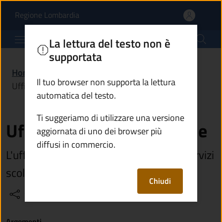
Ufficio pubblica istruzi
Vai al contenuto principale
(apre in un'altra scheda).
Regione Lombardia
Comune di Breno
La lettura del testo non è
supportata
Home
/
Amministrazione
/
Uffici
/
Il tuo browser non supporta la lettura
Ufficio pubblica istruzione
automatica del testo.
Ti suggeriamo di utilizzare una versione
Ufficio pubblica istruzione
aggiornata di uno dei browser più
diffusi in commercio.
L'ufficio si occupa dell'erogazione dei servizi
scolastici
Chiudi
Condividi
Vedi azioni
Argomenti