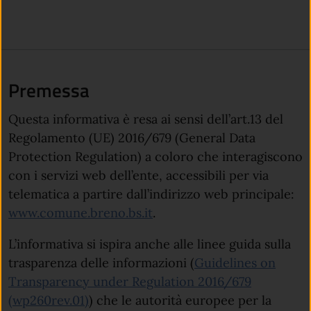
Premessa
Questa informativa è resa ai sensi dell’art.13 del
Regolamento (UE) 2016/679 (General Data
Protection Regulation) a coloro che interagiscono
con i servizi web dell’ente, accessibili per via
telematica a partire dall’indirizzo web principale:
www.comune.breno.bs.it
.
L’informativa si ispira anche alle linee guida sulla
trasparenza delle informazioni (
Guidelines on
Transparency under Regulation 2016/679
(apre in un'altra scheda).
(wp260rev.01)
) che le autorità europee per la