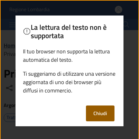
Privacy e cookie policy 
Vai al contenuto principale
(apre in un'altra scheda).
Regione Lombardia
Comune di Breno
La lettura del testo non è
supportata
Home
/
Informative e note legali
/
Il tuo browser non supporta la lettura
Privacy e cookie policy
automatica del testo.
Privacy e cookie policy
Ti suggeriamo di utilizzare una versione
aggiornata di uno dei browser più
Condividi
Vedi azioni
diffusi in commercio.
Argomenti
Chiudi
Trattamento dati