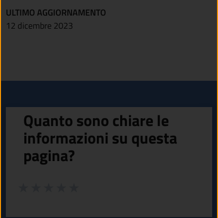
ULTIMO AGGIORNAMENTO
12 dicembre 2023
Quanto sono chiare le
informazioni su questa
pagina?
Valuta da 1 a 5 stelle la pagina
Valuta 1 stelle su 5
Valuta 2 stelle su 5
Valuta 3 stelle su 5
Valuta 4 stelle su 5
Valuta 5 stelle su 5