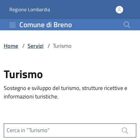
Servizi | Comune di Bre
Vai al contenuto principale
(apre in un'altra scheda).
Regione Lombardia
Comune di Breno
Home
/
Servizi
/
Turismo
Turismo
Sostegno e sviluppo del turismo, strutture ricettive e
informazioni turistiche.
Cerca in "Turismo"
Cerca