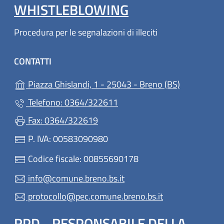
WHISTLEBLOWING
Procedura per le segnalazioni di illeciti
CONTATTI
(apre in un'
Piazza Ghislandi, 1 - 25043 - Breno (BS)
Telefono: 0364/322611
Fax: 0364/322619
P. IVA: 00583090980
Codice fiscale: 00855690178
info@comune.breno.bs.it
protocollo@pec.comune.breno.bs.it
RPD - RESPONSABILE DELLA