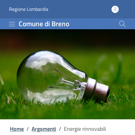
Energie rinnovabili | C
Vai al contenuto principale
(apre in un'altra scheda).
Regione Lombardia
Comune di Breno
Home
/
Argomenti
/
Energie rinnovabili