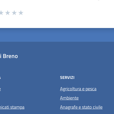
 da 1 a 5 stelle la pagina
ta 1 stelle su 5
aluta 2 stelle su 5
Valuta 3 stelle su 5
Valuta 4 stelle su 5
Valuta 5 stelle su 5
i Breno
À
SERVIZI
e
Agricoltura e pesca
Ambiente
icati stampa
Anagrafe e stato civile