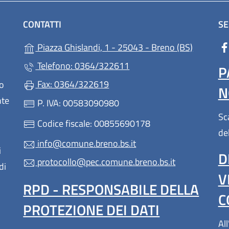
CONTATTI
SE
(apre in u
Piazza Ghislandi, 1 - 25043 - Breno (BS)
Telefono: 0364/322611
P
Fax: 0364/322619
lo
N
nte
P. IVA: 00583090980
Sc
Codice fiscale: 00855690178
de
info@comune.breno.bs.it
i
D
protocollo@pec.comune.breno.bs.it
di
V
RPD - RESPONSABILE DELLA
C
PROTEZIONE DEI DATI
All