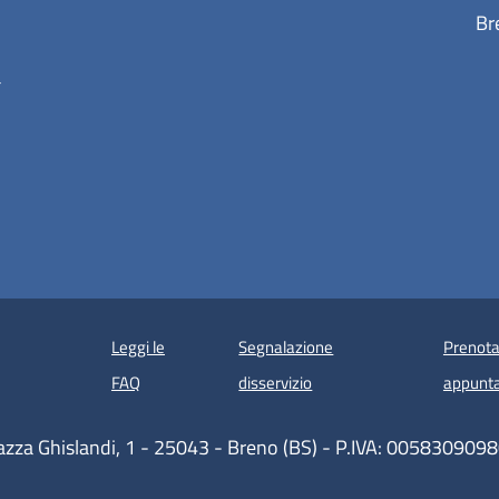
Br
a
Leggi le
Segnalazione
Prenota
 in un'altra scheda).
FAQ
disservizio
appunt
azza Ghislandi, 1 - 25043 - Breno (BS) - P.IVA: 005830909