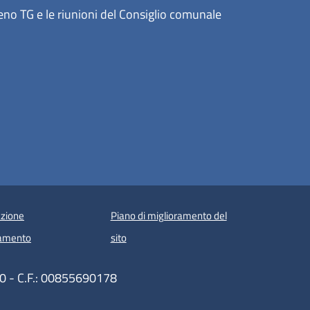
eno TG e le riunioni del Consiglio comunale
zione
Piano di miglioramento del
amento
sito
80 - C.F.: 00855690178