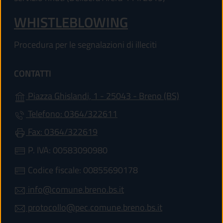
WHISTLEBLOWING
Procedura per le segnalazioni di illeciti
CONTATTI
(apre in un'
Piazza Ghislandi, 1 - 25043 - Breno (BS)
Telefono: 0364/322611
Fax: 0364/322619
P. IVA: 00583090980
Codice fiscale: 00855690178
info@comune.breno.bs.it
protocollo@pec.comune.breno.bs.it