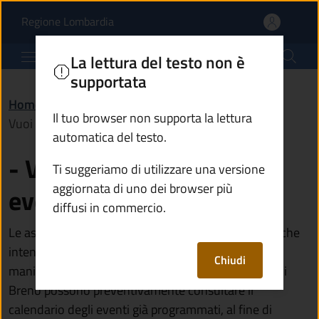
Vuoi organizzare un eve
Vai al contenuto principale
(apre in un'altra scheda).
Regione Lombardia
Comune di Breno
La lettura del testo non è
supportata
Home
/
Novità
/
Comunicati
/
Il tuo browser non supporta la lettura
Vuoi organizzare un evento a Breno?
automatica del testo.
- Vuoi organizzare un
Ti suggeriamo di utilizzare una versione
aggiornata di uno dei browser più
evento a Breno?
diffusi in commercio.
Le associazioni, gli enti e i gruppi di cittadini privati che
intendono proporre l’organizzazione di eventi,
Chiudi
manifestazioni o iniziative sul territorio comunale di
Breno possono preventivamente consultare il
calendario degli eventi già programmati, al fine di