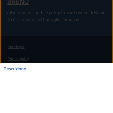
BRENO
All'interno del portale potrai trovare i video di Breno
TG e le riunioni del Consiglio comunale
Note legali
Privacy policy
Descrizione
(apre in un'altra scheda).
Dichiarazione di accessibilità
Leggi le FAQ
Segnalazione disservizio
Prenotazione appuntamento