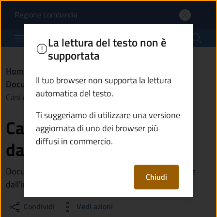
Casi di esenzione dall'i
Vai al contenuto principale
(apre in un'altra scheda).
Regione Lombardia
Comune di Breno
La lettura del testo non è
supportata
Home
/
Amministrazione
/
Documenti e dati
/
Il tuo browser non supporta la lettura
Documento (tecnico) di supporto
/
automatica del testo.
Casi di esenzione dall'imposta di bollo
Ti suggeriamo di utilizzare una versione
Casi di esenzione
aggiornata di uno dei browser più
diffusi in commercio.
dall'imposta di bollo
Documento contenente i principali casi di esenzione
Chiudi
dall'imposta di bollo
Condividi
Vedi azioni