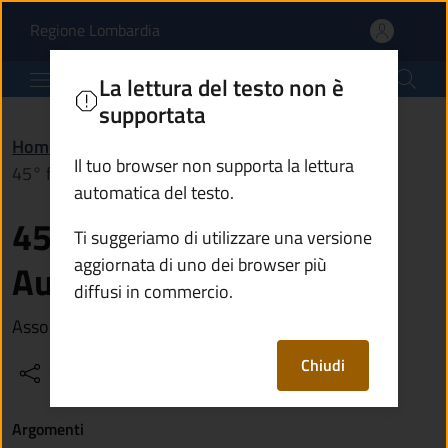
45° festa di Maria SS Au
Vai al contenuto principale
(apre in un'altra scheda).
Regione Lombardia
Comune di Breno
La lettura del testo non è
supportata
Home
/
Vivere il territorio
/
Eventi
/
Il tuo browser non supporta la lettura
45° festa di Maria SS Ausiliatrice
automatica del testo.
45° festa di Maria SS
Ti suggeriamo di utilizzare una versione
aggiornata di uno dei browser più
Ausiliatrice
diffusi in commercio.
Associazione Padre Glisente Mezzarro
Chiudi
Condividi
Vedi azioni
Argomenti