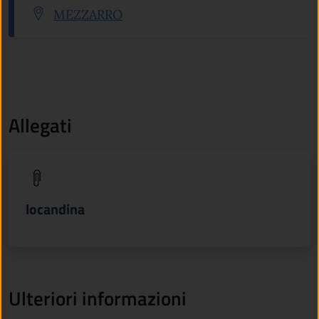
Indirizzo:
MEZZARRO
Allegati
(apre in un'altra scheda).
locandina
Ulteriori informazioni