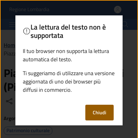
Piazza Gen. Pietro Ronc
Vai al contenuto principale
(apre in un'altra scheda).
Regione Lombardia
Comune di Breno
La lettura del testo non è
supportata
Home
/
Vivere il territorio
/
Luoghi
/
Il tuo browser non supporta la lettura
Piazza Gen. Pietro Ronchi (Piazza mercato)
automatica del testo.
Piazza Gen. Pietro Ronchi
Ti suggeriamo di utilizzare una versione
aggiornata di uno dei browser più
(Piazza mercato)
diffusi in commercio.
Condividi
Vedi azioni
Chiudi
Argomenti
Patrimonio culturale