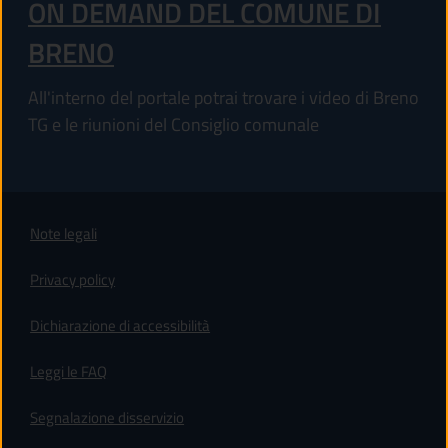
ON DEMAND DEL COMUNE DI
BRENO
All'interno del portale potrai trovare i video di Breno
TG e le riunioni del Consiglio comunale
Note legali
Privacy policy
(apre in un'altra scheda).
Dichiarazione di accessibilità
Leggi le FAQ
Segnalazione disservizio