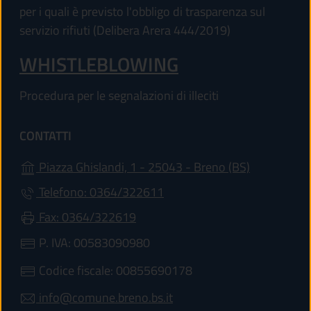
per i quali è previsto l'obbligo di trasparenza sul
servizio rifiuti (Delibera Arera 444/2019)
WHISTLEBLOWING
Procedura per le segnalazioni di illeciti
CONTATTI
(apre in un'
Piazza Ghislandi, 1 - 25043 - Breno (BS)
Telefono: 0364/322611
Fax: 0364/322619
P. IVA: 00583090980
Codice fiscale: 00855690178
info@comune.breno.bs.it