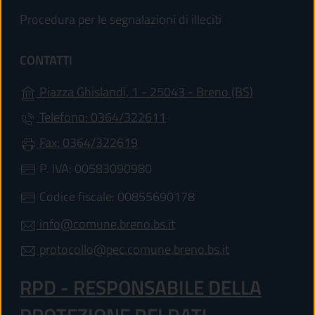
Procedura per le segnalazioni di illeciti
CONTATTI
(apre in un'
Piazza Ghislandi, 1 - 25043 - Breno (BS)
Telefono: 0364/322611
Fax: 0364/322619
P. IVA: 00583090980
Codice fiscale: 00855690178
info@comune.breno.bs.it
protocollo@pec.comune.breno.bs.it
RPD - RESPONSABILE DELLA