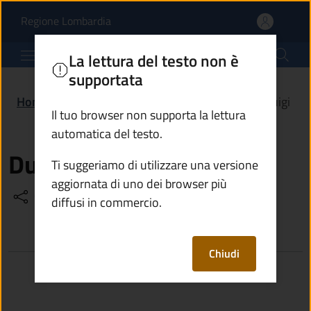
Ducoli Luigi | Comune di
Vai al contenuto principale
(apre in un'altra scheda).
Regione Lombardia
Comune di Breno
La lettura del testo non è
supportata
Home
/
Amministrazione
/
Politici
/
Ducoli Luigi
Il tuo browser non supporta la lettura
automatica del testo.
Ducoli Luigi
Ti suggeriamo di utilizzare una versione
aggiornata di uno dei browser più
Condividi
Vedi azioni
diffusi in commercio.
Chiudi