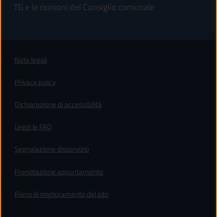
TG e le riunioni del Consiglio comunale
Note legali
Privacy policy
(apre in un'altra scheda).
Dichiarazione di accessibilità
Leggi le FAQ
Segnalazione disservizio
Prenotazione appuntamento
Piano di miglioramento del sito