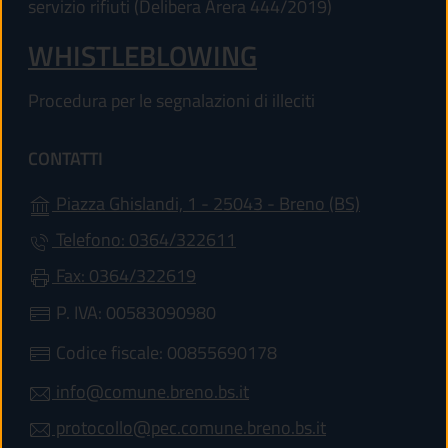
servizio rifiuti (Delibera Arera 444/2019)
WHISTLEBLOWING
Procedura per le segnalazioni di illeciti
CONTATTI
(apre in un'
Piazza Ghislandi, 1 - 25043 - Breno (BS)
Telefono: 0364/322611
Fax: 0364/322619
P. IVA: 00583090980
Codice fiscale: 00855690178
info@comune.breno.bs.it
protocollo@pec.comune.breno.bs.it