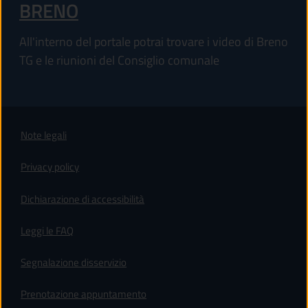
BRENO
All'interno del portale potrai trovare i video di Breno
TG e le riunioni del Consiglio comunale
Note legali
Privacy policy
(apre in un'altra scheda).
Dichiarazione di accessibilità
Leggi le FAQ
Segnalazione disservizio
Prenotazione appuntamento