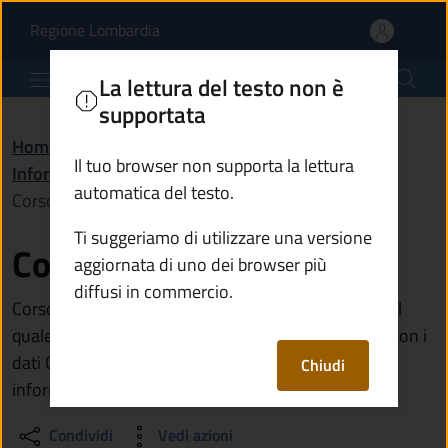
Corso Gis Base (GIS-001
Vai al contenuto principale
(apre in un'altra scheda).
Regione Lombardia
Comune di Breno
La lettura del testo non è
supportata
Home
/
Amministrazione
/
Il tuo browser non supporta la lettura
Informazioni istituzionali
/
automatica del testo.
Corso Gis Base (GIS-001)
Ti suggeriamo di utilizzare una versione
Corso Gis Base (GIS-001)
aggiornata di uno dei browser più
diffusi in commercio.
Corso, erogato in modalità online e asincrona, con il
quale apprenderai le conoscenze base per operare con i
dati Gis (Geographic information system, sistema
Chiudi
informativo geografico).
Condividi
Vedi azioni