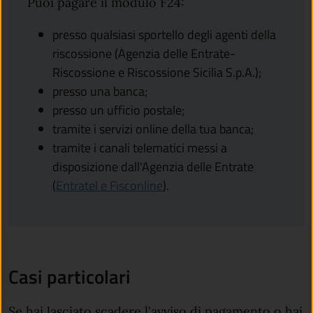
Puoi pagare il modulo F24:
presso qualsiasi sportello degli agenti della
riscossione (Agenzia delle Entrate-
Riscossione e Riscossione Sicilia S.p.A.);
presso una banca;
presso un ufficio postale;
tramite i servizi online della tua banca;
tramite i canali telematici messi a
disposizione dall'Agenzia delle Entrate
(apre in un'altra scheda).
(
Entratel e Fisconline
).
Casi particolari
Se hai lasciato scadere l'avviso di pagamento o hai