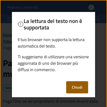
Pagare l’imposta munici
Vai al contenuto principale
(apre in un'altra scheda).
Regione Lombardia
Comune di Breno
La lettura del testo non è
supportata
Home
/
Servizi
/
Il tuo browser non supporta la lettura
Tributi, finanze e contravvenzioni
/
automatica del testo.
Pagare l’imposta municipale propria (Imu)
Ti suggeriamo di utilizzare una versione
Pagare l’imposta
aggiornata di uno dei browser più
diffusi in commercio.
municipale propria (Imu)
Chiudi
Servizio attivo
Paga l’Imu se sei proprietario di immobili diversi dalla