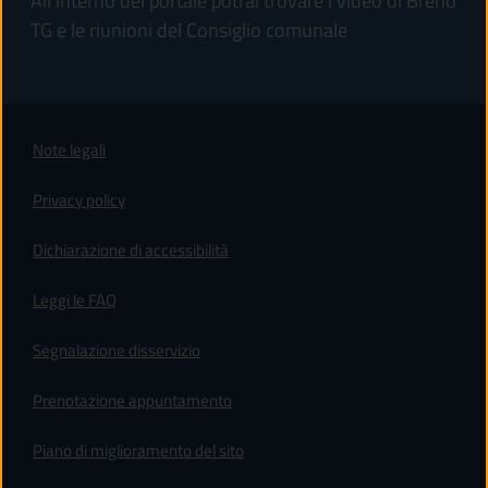
All'interno del portale potrai trovare i video di Breno
TG e le riunioni del Consiglio comunale
Note legali
Privacy policy
(apre in un'altra scheda).
Dichiarazione di accessibilità
Leggi le FAQ
Segnalazione disservizio
Prenotazione appuntamento
Piano di miglioramento del sito