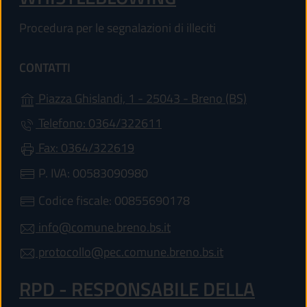
Procedura per le segnalazioni di illeciti
CONTATTI
(apre in un'
Piazza Ghislandi, 1 - 25043 - Breno (BS)
Telefono: 0364/322611
Fax: 0364/322619
P. IVA: 00583090980
Codice fiscale: 00855690178
info@comune.breno.bs.it
protocollo@pec.comune.breno.bs.it
RPD - RESPONSABILE DELLA