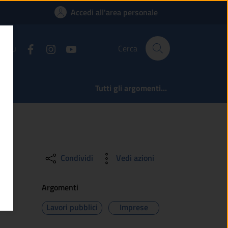
n appalto comunale 
Accedi all'area personale
ci su
Cerca
Tutti gli argomenti...
Condividi
Vedi azioni
Argomenti
Lavori pubblici
Imprese