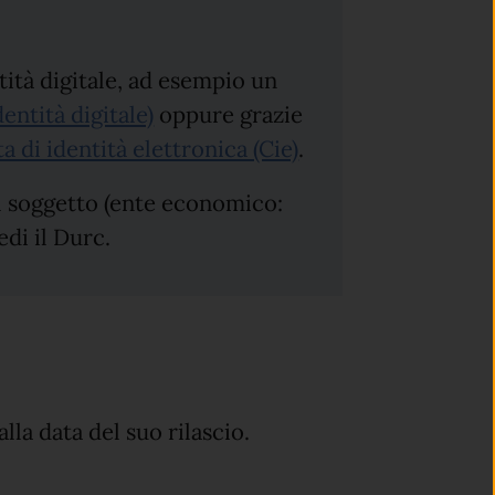
tità digitale, ad esempio un
(apre in un'altra scheda).
entità digitale)
oppure grazie
(apre in un'altra sc
a di identità elettronica (Cie)
.
el soggetto (ente economico:
edi il Durc.
alla data del suo rilascio.