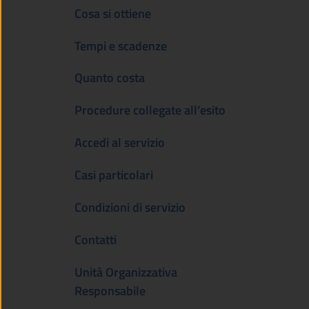
Cosa si ottiene
Tempi e scadenze
Quanto costa
Procedure collegate all’esito
Accedi al servizio
Casi particolari
Condizioni di servizio
Contatti
Unità Organizzativa
Responsabile