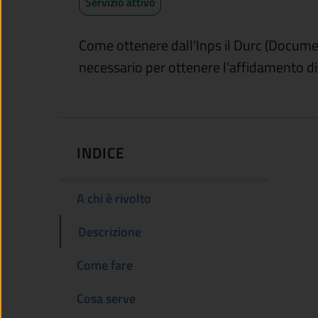
Servizio attivo
Come ottenere dall'Inps il Durc (Documen
necessario per ottenere l'affidamento di 
INDICE
A chi è rivolto
Descrizione
Come fare
Cosa serve