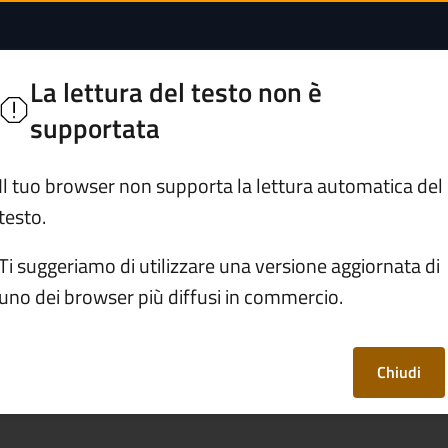
per partecipare ad u
La lettura del testo non è
Segui
supportata
Servizi
Vivere Breno
Il tuo browser non supporta la lettura automatica del
testo.
hiedere il Durc per partecipare ad un appalto comunale
Ti suggeriamo di utilizzare una versione aggiornata di
uno dei browser più diffusi in commercio.
c per partecipare ad
nale
Chiudi