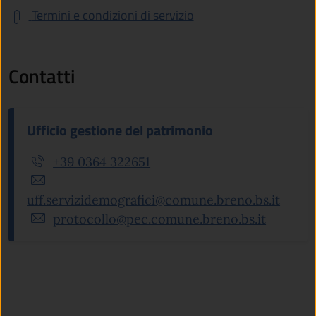
Termini e condizioni di servizio
Contatti
Ufficio gestione del patrimonio
+39 0364 322651
uff.servizidemografici@comune.breno.bs.it
protocollo@pec.comune.breno.bs.it