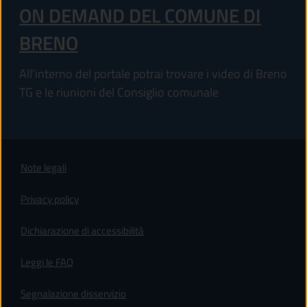
ON DEMAND DEL COMUNE DI
BRENO
All'interno del portale potrai trovare i video di Breno
TG e le riunioni del Consiglio comunale
Note legali
Privacy policy
(apre in un'altra scheda).
Dichiarazione di accessibilità
Leggi le FAQ
Segnalazione disservizio