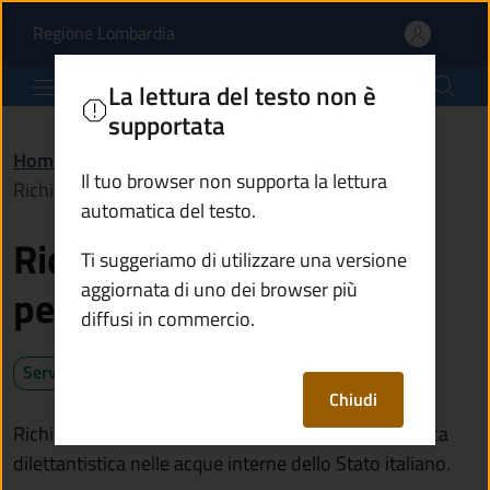
Richiedere la licenza di
Vai al contenuto principale
(apre in un'altra scheda).
Regione Lombardia
Comune di Breno
La lettura del testo non è
supportata
Home
/
Servizi
/
Agricoltura e pesca
/
Il tuo browser non supporta la lettura
Richiedere la licenza di pesca di tipo B
automatica del testo.
Richiedere la licenza di
Ti suggeriamo di utilizzare una versione
aggiornata di uno dei browser più
pesca di tipo B
diffusi in commercio.
Servizio attivo
Chiudi
Richiedi la licenza di pesca se vuoi esercitare la pesca
dilettantistica nelle acque interne dello Stato italiano.