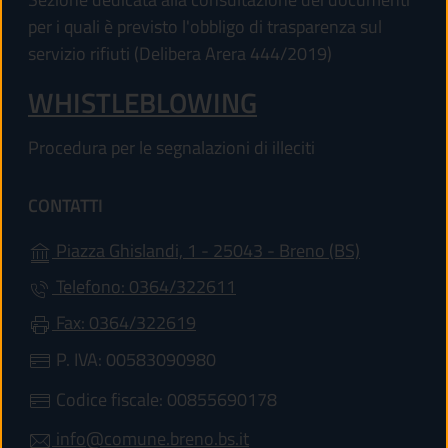
per i quali è previsto l'obbligo di trasparenza sul
servizio rifiuti (Delibera Arera 444/2019)
WHISTLEBLOWING
Procedura per le segnalazioni di illeciti
CONTATTI
(apre in un'
Piazza Ghislandi, 1 - 25043 - Breno (BS)
Telefono: 0364/322611
Fax: 0364/322619
P. IVA: 00583090980
Codice fiscale: 00855690178
info@comune.breno.bs.it