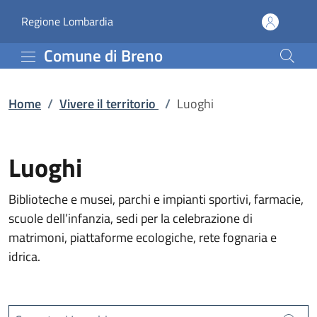
Luoghi | Comune di Bre
Vai al contenuto principale
(apre in un'altra scheda).
Regione Lombardia
Comune di Breno
Home
/
Vivere il territorio
/
Luoghi
Luoghi
Biblioteche e musei, parchi e impianti sportivi, farmacie,
scuole dell’infanzia, sedi per la celebrazione di
matrimoni, piattaforme ecologiche, rete fognaria e
idrica.