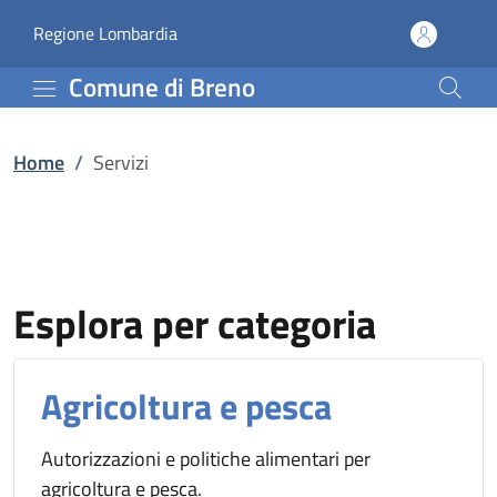
Servizi | Comune di Bre
Vai al contenuto principale
(apre in un'altra scheda).
Regione Lombardia
Comune di Breno
Home
/
Servizi
Esplora per categoria
Agricoltura e pesca
Autorizzazioni e politiche alimentari per
agricoltura e pesca.