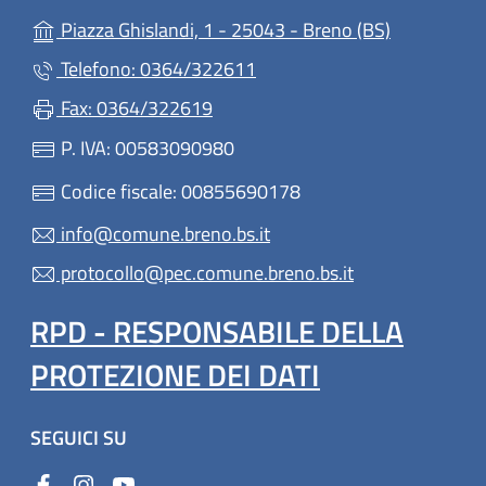
(apre in un'
Piazza Ghislandi, 1 - 25043 - Breno (BS)
Telefono: 0364/322611
Fax: 0364/322619
P. IVA: 00583090980
Codice fiscale: 00855690178
info@comune.breno.bs.it
protocollo@pec.comune.breno.bs.it
RPD - RESPONSABILE DELLA
PROTEZIONE DEI DATI
SEGUICI SU