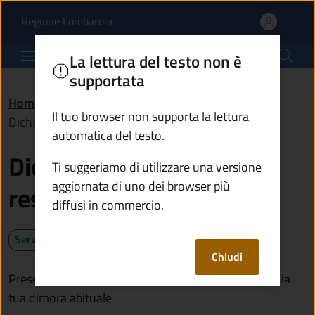
Dichiarare il cambio di 
Vai al contenuto principale
(apre in un'altra scheda).
Regione Lombardia
Comune di Breno
La lettura del testo non è
supportata
Home
/
Servizi
/
Anagrafe e stato civile
/
Il tuo browser non supporta la lettura
Dichiarare il cambio di residenza
automatica del testo.
Dichiarare il cambio di
Ti suggeriamo di utilizzare una versione
aggiornata di uno dei browser più
residenza
diffusi in commercio.
Servizio attivo
Chiudi
Presenta la dichiarazione di residenza se trasferisci la
tua dimora abituale