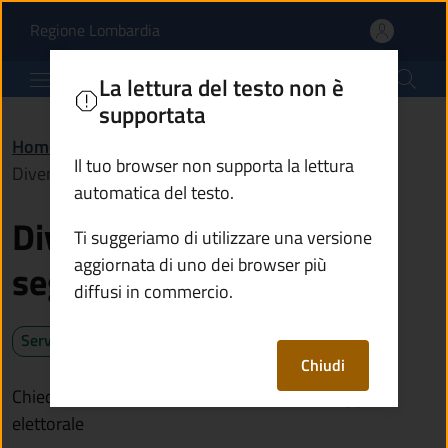
Diventare presidente di 
Vai al contenuto principale
(apre in un'altra scheda).
Regione Lombardia
Comune di Breno
La lettura del testo non è
supportata
Home
/
Servizi
/
Anagrafe e stato civile
/
Il tuo browser non supporta la lettura
Diventare presidente di seggio elettorale
automatica del testo.
Diventare presidente di
Ti suggeriamo di utilizzare una versione
aggiornata di uno dei browser più
seggio elettorale
diffusi in commercio.
Servizio attivo
Chiudi
Chiedi l'iscrizione all'albo dei presidenti di seggio
elettorale