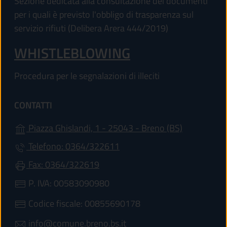
Sezione dedicata alla consultazione dei documenti
per i quali è previsto l'obbligo di trasparenza sul
servizio rifiuti (Delibera Arera 444/2019)
WHISTLEBLOWING
Procedura per le segnalazioni di illeciti
CONTATTI
(apre in un'
Piazza Ghislandi, 1 - 25043 - Breno (BS)
Telefono: 0364/322611
Fax: 0364/322619
P. IVA: 00583090980
Codice fiscale: 00855690178
info@comune.breno.bs.it