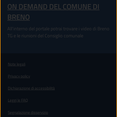
ON DEMAND DEL COMUNE DI
BRENO
All'interno del portale potrai trovare i video di Breno
TG e le riunioni del Consiglio comunale
Note legali
Privacy policy
(apre in un'altra scheda).
Dichiarazione di accessibilità
Leggi le FAQ
Segnalazione disservizio